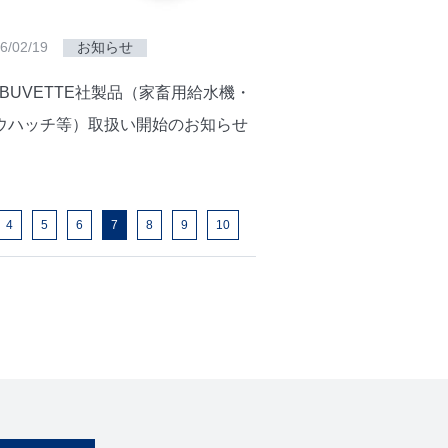
6/02/19
お知らせ
A BUVETTE社製品（家畜用給水機・
ウハッチ等）取扱い開始のお知らせ
4
5
6
7
8
9
10