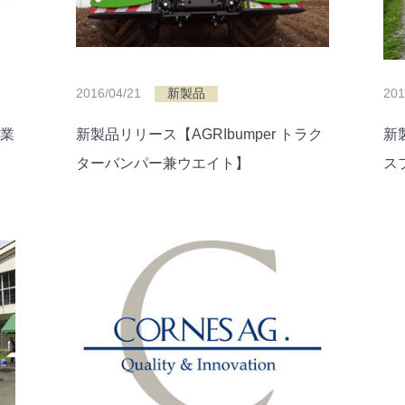
2016/04/21
新製品
201
業
新製品リリース【AGRIbumper トラク
新
ターバンパー兼ウエイト】
ス