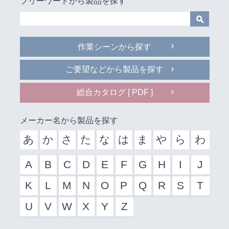
フリーワードから製品を探す
作業シーンから探す
ご要望などから製品を探す
総合カタログ [ PDF ]
メーカー名から製品を探す
あ
か
さ
た
な
は
ま
や
ら
わ
A
B
C
D
E
F
G
H
I
J
K
L
M
N
O
P
Q
R
S
T
U
V
W
X
Y
Z