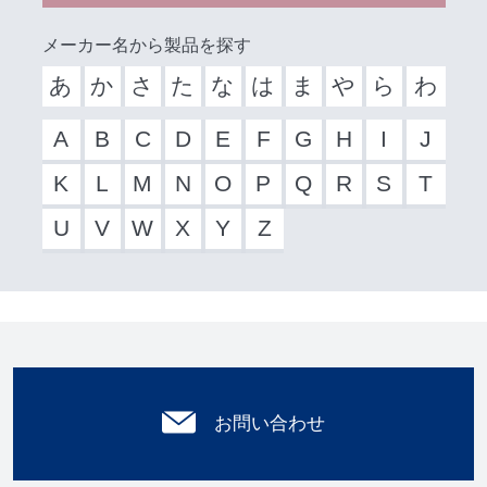
メーカー名から製品を探す
あ
か
さ
た
な
は
ま
や
ら
わ
A
B
C
D
E
F
G
H
I
J
K
L
M
N
O
P
Q
R
S
T
U
V
W
X
Y
Z
お問い合わせ