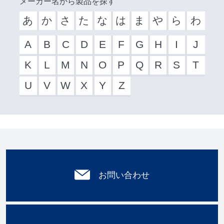
メーカー名から製品を探す
あ
か
さ
た
な
は
ま
や
ら
わ
A
B
C
D
E
F
G
H
I
J
K
L
M
N
O
P
Q
R
S
T
U
V
W
X
Y
Z
お問い合わせ