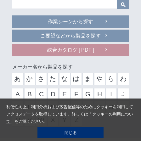
作業シーンから探す
ご要望などから製品を探す
総合カタログ [ PDF ]
メーカー名から製品を探す
あ
か
さ
た
な
は
ま
や
ら
わ
A
B
C
D
E
F
G
H
I
J
K
L
M
N
O
P
Q
R
S
T
利便性向上、利用分析および広告配信等のためにクッキーを利用して
アクセスデータを取得しています。詳しくは「
クッキーの利用につい
U
V
W
X
Y
Z
て
」をご覧ください。
閉じる