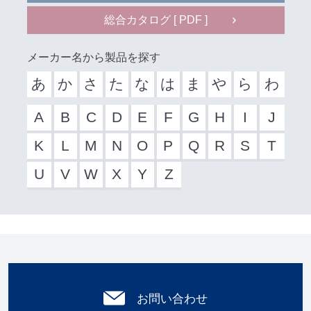
総合カタログ [ PDF ]
メーカー名から製品を探す
あ
か
さ
た
な
は
ま
や
ら
わ
A
B
C
D
E
F
G
H
I
J
K
L
M
N
O
P
Q
R
S
T
U
V
W
X
Y
Z
お問い合わせ