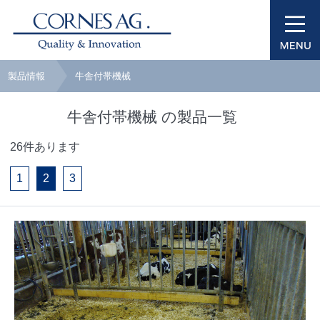
製品情報
牛舎付帯機械
牛舎付帯機械 の製品一覧
26件あります
1
2
3