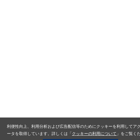
利便性向上、利用分析および広告配信等のためにクッキーを利用してア
ータを取得しています。詳しくは「
クッキーの利用について
」をご覧く