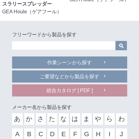
スラリースプレッダー
GEA Houle（ゲアフール）
フリーワードから製品を探す
作業シーンから探す
ご要望などから製品を探す
総合カタログ [ PDF ]
メーカー名から製品を探す
あ
か
さ
た
な
は
ま
や
ら
わ
A
B
C
D
E
F
G
H
I
J