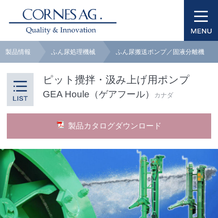
製品情報
ふん尿処理機械
ふん尿搬送ポンプ／固液分離機
ピット攪拌・汲み上げ用ポンプ
GEA Houle（ゲアフール）
カナダ
製品カタログダウンロード