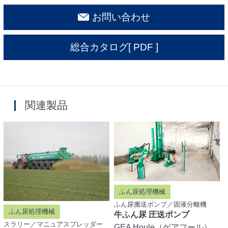
お問い合わせ
総合カタログ
[ PDF ]
関連製品
ふん尿処理機械
ふん尿搬送ポンプ／固液分離機
ふん尿処理機械
牛ふん尿 圧送ポンプ
スラリー／マニュアスプレッダー
GEA Houle（ゲアフール）