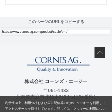
このページのURLをコピーする
株式会社 コーンズ・エージー
〒061-1433
北海道恵庭市北柏木町3丁目104番地1
TEL：
（0123）32-1452
利便性向上、利用分析および広告配信等のためにクッキーを利用して
アクセスデータを取得しています。詳しくは「
クッキーの利用につい
FAX：（0123）32-7052