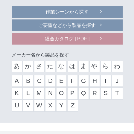
作業シーンから探す
ご要望などから製品を探す
総合カタログ [ PDF ]
メーカー名から製品を探す
あ
か
さ
た
な
は
ま
や
ら
わ
A
B
C
D
E
F
G
H
I
J
K
L
M
N
O
P
Q
R
S
T
U
V
W
X
Y
Z