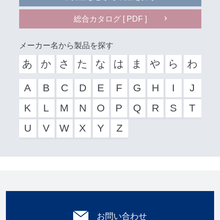
総合カタログ [ PDF ]
メーカー名から製品を探す
あ
か
さ
た
な
は
ま
や
ら
わ
A
B
C
D
E
F
G
H
I
J
K
L
M
N
O
P
Q
R
S
T
U
V
W
X
Y
Z
お問い合わせ