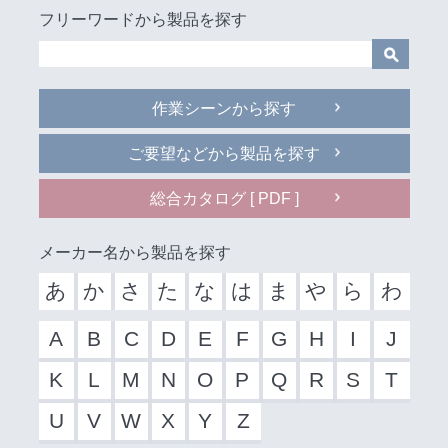
フリーワードから製品を探す
作業シーンから探す
ご要望などから製品を探す
総合カタログ [ PDF ]
メーカー名から製品を探す
あ
か
さ
た
な
は
ま
や
ら
わ
A
B
C
D
E
F
G
H
I
J
K
L
M
N
O
P
Q
R
S
T
U
V
W
X
Y
Z