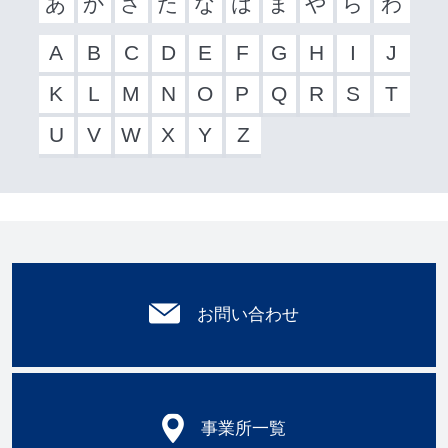
あ
か
さ
た
な
は
ま
や
ら
わ
A
B
C
D
E
F
G
H
I
J
K
L
M
N
O
P
Q
R
S
T
U
V
W
X
Y
Z
お問い合わせ
事業所一覧