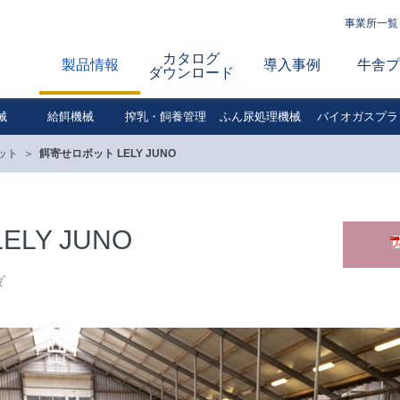
事業所一覧
カタログ
製品情報
導入事例
牛舎プ
ダウンロード
械
給餌機械
搾乳・飼養管理
ふん尿処理機械
バイオガスプラ
ット
餌寄せロボット LELY JUNO
LY JUNO
ダ