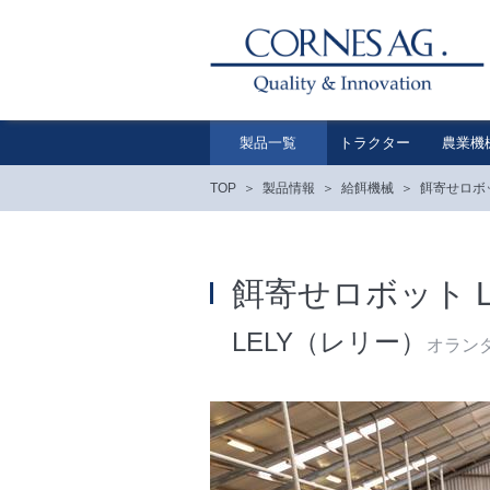
製品一覧
トラクター
農業機
TOP
製品情報
給餌機械
餌寄せロボ
餌寄せロボット LE
LELY（レリー）
オラン