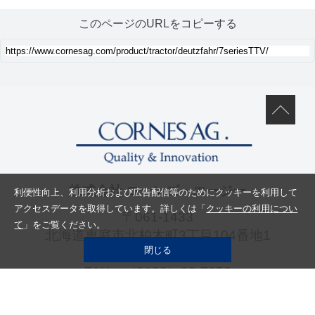
このページのURLをコピーする
株式会社 コーンズ・エージー
利便性向上、利用分析および広告配信等のためにクッキーを利用して
アクセスデータを取得しています。詳しくは「
クッキーの利用につい
〒061-1433
て
」をご覧ください。
北海道恵庭市北柏木町3丁目104番地1
閉じる
TEL：
（0123）32-1452
FAX：（0123）32-7052
Copyright © Cornes AG. All rights reserved.