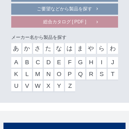
ご要望などから製品を探す
総合カタログ [ PDF ]
メーカー名から製品を探す
あ
か
さ
た
な
は
ま
や
ら
わ
A
B
C
D
E
F
G
H
I
J
K
L
M
N
O
P
Q
R
S
T
U
V
W
X
Y
Z