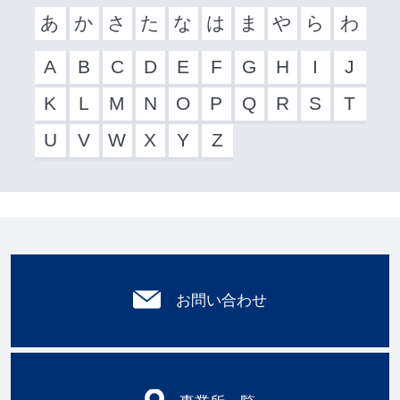
あ
か
さ
た
な
は
ま
や
ら
わ
A
B
C
D
E
F
G
H
I
J
K
L
M
N
O
P
Q
R
S
T
U
V
W
X
Y
Z
お問い合わせ