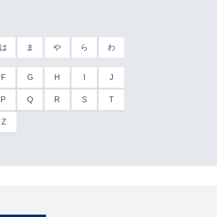
は
ま
や
ら
わ
F
G
H
I
J
P
Q
R
S
T
Z