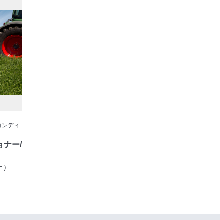
コンディ
ナー/
ー）