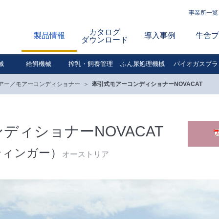
事業所一覧
カタログ
製品情報
導入事例
牛舎プ
ダウンロード
械
給餌機械
搾乳・飼養管理
ふん尿処理機械
バイオガスプラ
アー／モアーコンディショナー
牽引式モアーコンディショナーNOVACAT
ディショナーNOVACAT
ッティンガー）
オーストリア