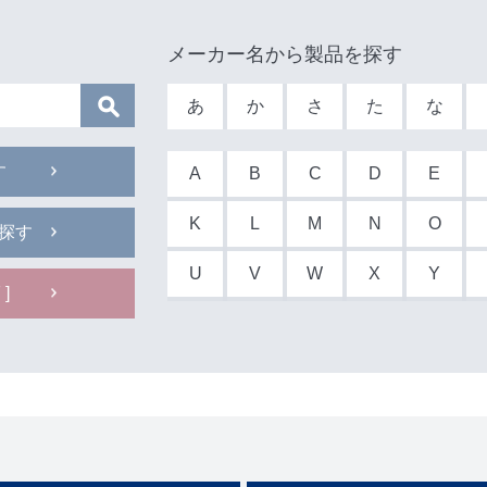
メーカー名から製品を探す
あ
か
さ
た
な
す
A
B
C
D
E
K
L
M
N
O
探す
U
V
W
X
Y
]