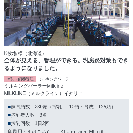
K牧場 様（北海道）
全体が見える、管理ができる。乳房炎対策もでき
るようになりました。
搾乳・飼養管理
ミルキングパーラー
ミルキングパーラーMilkline
MILKLINE（ミルクライン）イタリア
■
飼育頭数 230頭（搾乳：110頭・育成：125頭）
■
搾乳者人数 3名
■
搾乳回数 1日2回
印刷用PDFはこちら KFarm_zirei_ML.pdf