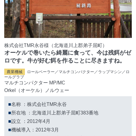
株式会社TMR永谷様（北海道川上郡弟子屈町）
オーケルで巻いたら綺麗に食って、今は残餌がゼ
ロです。牛が好む餌を作ることに尽きますね。
農業機械
ロールベーラー／マルチコンパクター／ラップマシン／ロ
ールグラブ
マルチコンパクター MP/MC
Orkel（オーケル）ノルウェー
■
名称 ：株式会社TMR永谷
■
所在地 ：北海道川上郡弟子屈町383番地
■
設立 ：2012年4月
■
機械導入：2012年3月