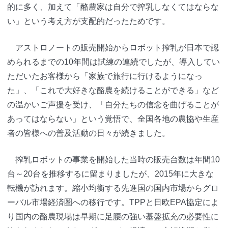
的に多く、加えて「酪農家は自分で搾乳しなくてはならな
い」という考え方が支配的だったためです。
アストロノートの販売開始からロボット搾乳が日本で認
められるまでの10年間は試練の連続でしたが、導入してい
ただいたお客様から「家族で旅行に行けるようになっ
た」、「これで大好きな酪農を続けることができる」など
の温かいご声援を受け、「自分たちの信念を曲げることが
あってはならない」という覚悟で、全国各地の農協や生産
者の皆様への普及活動の日々が続きました。
搾乳ロボットの事業を開始した当時の販売台数は年間10
台～20台を推移するに留まりましたが、2015年に大きな
転機が訪れます。縮小均衡する先進国の国内市場からグロ
ーバル市場経済圏への移行です。TPPと日欧EPA協定によ
り国内の酪農現場は早期に足腰の強い基盤拡充の必要性に