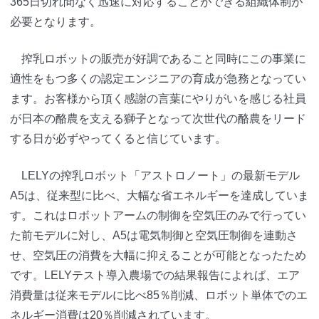
365日切れ間なく迅速に対応することができる組織体制が
必要となります。
搾乳ロボットの販売が好調であること同時にこの事業に
適性をもつ多くの認定エンジニアの育成が急務となってい
ます。お客様から頂く感謝の言葉にやりがいを感じる社員
が日本の酪農を支える獅子となって次世代の酪農をリード
する日が必ずやってくると信じています。
LELYの搾乳ロボット「アストロノート」の最新モデル
A5は、従来型に比べ、大幅な省エネルギーを達成していま
す。これはロボットアームの制御を空気圧のみで行ってい
た前モデルに対し、A5は電気制御と空気圧制御を連動さ
せ、空気圧の消費を大幅に抑えることが可能となったため
です。LELYテスト導入農場での結果報告によれば、エア
消費量は従来モデルに比べ85％削減、ロボット単体でのエ
ネルギー消費は20％削減されています。