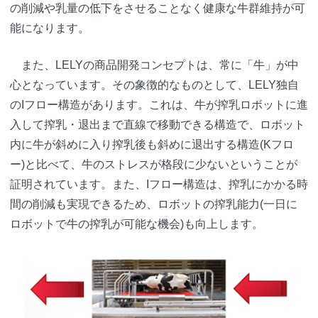
の削減や乳量の低下をさせることなく健康な牛群維持が可
能になります。
また、LELYの商品開発コンセプトは、常に「牛」が中
心となっています。その象徴的なものとして、LELY独自
のIフロー構造があります。これは、牛が搾乳ロボットに進
入して搾乳・退出まで直線で移動できる構造で、ロボット
内に牛が斜めに入り搾乳後も斜めに退出する構造(Kフロ
ー)と比べて、牛のストレスが格段に少ないということが
証明されています。また、Iフロー構造は、搾乳にかかる時
間の削減も実現できるため、ロボットの搾乳能力(一日に
ロボットで牛の搾乳が可能な機会)も向上します。