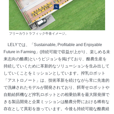
フリーカウトラフィック牛舎イメージ。
LELYでは、「Sustainable, Profitable and Enjoyable
Future in Farming」(持続可能で収益が上がり、楽しめる未
来志向の酪農)というビジョンを掲げており、酪農生産を
持続していくために革新的なソリューションを生み出して
していくことをミッションとしています。搾乳ロボット
「アストロノート」は、技術革新を続けながら常に先進的
で洗練されたモデルが開発されており、餌寄せロボットや
自動給餌機など搾乳ロボットとの相乗効果を最大限発揮で
きる製品開発と企業ミッションは酪農分野における稀有な
存在として異彩を放っています。今後も持続可能な酪農経