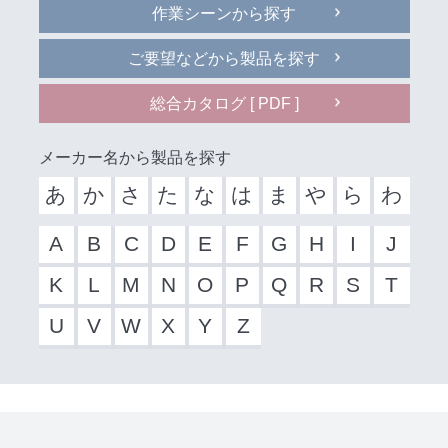
作業シーンから探す
ご要望などから製品を探す
総合カタログ [ PDF ]
メーカー名から製品を探す
あ
か
さ
た
な
は
ま
や
ら
わ
A
B
C
D
E
F
G
H
I
J
K
L
M
N
O
P
Q
R
S
T
U
V
W
X
Y
Z