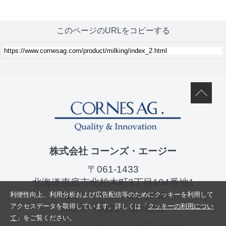
このページのURLをコピーする
株式会社 コーンズ・エージー
〒061-1433
北海道恵庭市北柏木町3丁目104番地1
TEL：
（0123）32-1452
利便性向上、利用分析および広告配信等のためにクッキーを利用して
アクセスデータを取得しています。詳しくは「
クッキーの利用につい
FAX：（0123）32-7052
て
」をご覧ください。
Copyright © Cornes AG. All rights reserved.