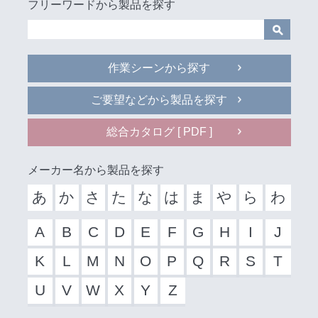
フリーワードから製品を探す
作業シーンから探す
ご要望などから製品を探す
総合カタログ [ PDF ]
メーカー名から製品を探す
あ
か
さ
た
な
は
ま
や
ら
わ
A
B
C
D
E
F
G
H
I
J
K
L
M
N
O
P
Q
R
S
T
U
V
W
X
Y
Z